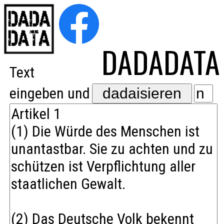
DADAD
A
TA
Text
eingeben und