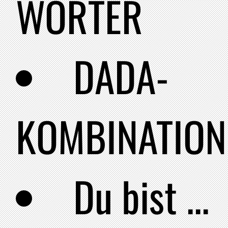
WÖRTER
DADA-
KOMBINATION
Du bist ...