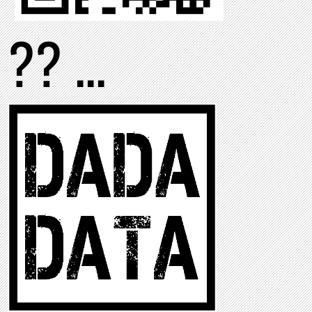
?? ...