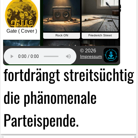
und die apfelgrüne
Gießkanne.
Das
Lebtage-Exkulpieren
fortdrängt streitsüchtig
die phänomenale
Parteispende.