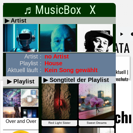
♬MusicBox X
DADADATA
Alle on
off
|
09.08.2026
Gong
|
Buch 1
|
Wörter
|
Headlines
|
Musik
|
Aktuell
|
Kombinationen
|
Impressum
|
Datenschutz
Die
Optionsschuldversch