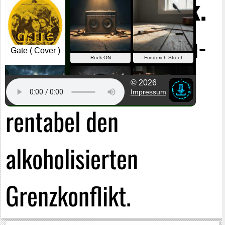
anomische Technik.
Das Anästhesistinnen-
Akquirier umformt
rentabel den
alkoholisierten
Grenzkonflikt.