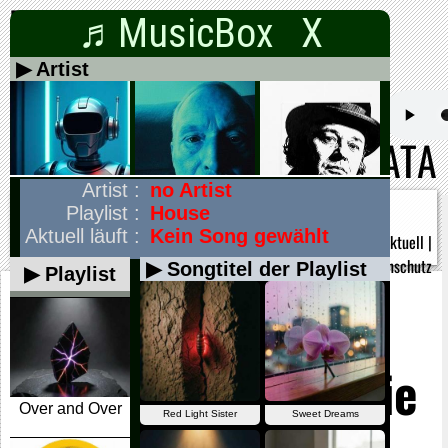
♬MusicBox X
DADADATA
Alle on
off
|
06.08.2026
Gong
|
Buch 1
|
Wörter
|
Headlines
|
Musik
|
Aktuell
|
Kombinationen
|
Impressum
|
Datenschutz
Die
Hörmuschel und die