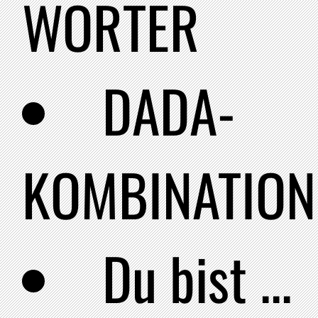
WÖRTER
DADA-
KOMBINATION
Du bist ...